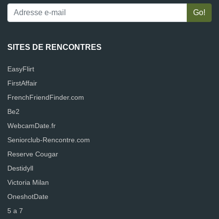
SITES DE RENCONTRES
EasyFlirt
FirstAffair
FrenchFriendFinder.com
Be2
WebcamDate.fr
Seniorclub-Rencontre.com
Reserve Cougar
Destidyll
Victoria Milan
OneshotDate
5 a 7