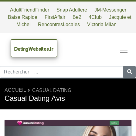
AdultFriendFinder
Snap Adultere
JM-Messenger
Baise Rapide
FirstAffair
Be2
4Club
Jacquie et
Michel
RencontresLocales
Victoria Milan
DatingWebsites.fr
Tog
ACCUEIL
CASUAL DATING
Casual Dating Avis