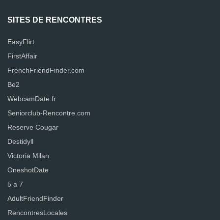
SITES DE RENCONTRES
EasyFlirt
FirstAffair
FrenchFriendFinder.com
Be2
WebcamDate.fr
Seniorclub-Rencontre.com
Reserve Cougar
Destidyll
Victoria Milan
OneshotDate
5 a 7
AdultFriendFinder
RencontresLocales