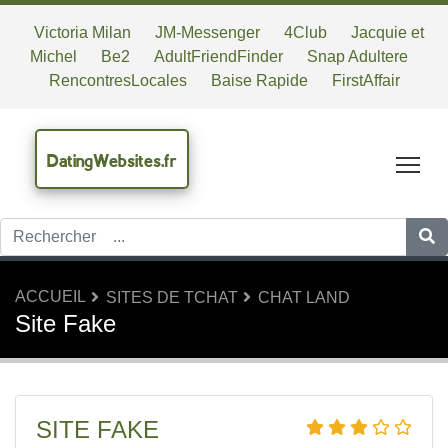
Victoria Milan
JM-Messenger
4Club
Jacquie et
Michel
Be2
AdultFriendFinder
Snap Adultere
RencontresLocales
Baise Rapide
FirstAffair
DatingWebsites.fr
Tog
ACCUEIL
SITES DE TCHAT
CHAT LAND
Site Fake
SITE FAKE