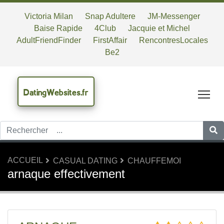
Victoria Milan
Snap Adultere
JM-Messenger
Baise Rapide
4Club
Jacquie et Michel
AdultFriendFinder
FirstAffair
RencontresLocales
Be2
DatingWebsites.fr
Tog
ACCUEIL
CASUAL DATING
CHAUFFEMOI
arnaque effectivement