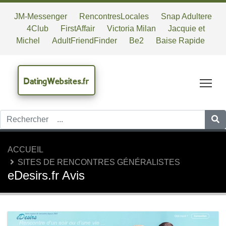
JM-Messenger
RencontresLocales
Snap Adultere
4Club
FirstAffair
Victoria Milan
Jacquie et
Michel
AdultFriendFinder
Be2
Baise Rapide
DatingWebsites.fr
Tog
ACCUEIL
SITES DE RENCONTRES GÉNÉRALISTES
eDesirs.fr Avis