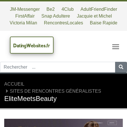
JM-Messenger
Be2
4Club
AdultFriendFinder
FirstAffair
Snap Adultere
Jacquie et Michel
Victoria Milan
RencontresLocales
Baise Rapide
DatingWebsites.fr
Tog
ACCUEIL
SITES DE RENCONTRES GÉNÉRALISTES
EliteMeetsBeauty