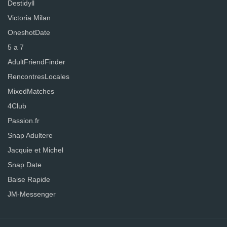
Destidyll
Victoria Milan
OneshotDate
5 a 7
AdultFriendFinder
RencontresLocales
MixedMatches
4Club
Passion.fr
Snap Adultere
Jacquie et Michel
Snap Date
Baise Rapide
JM-Messenger