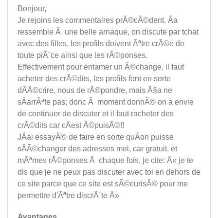
Bonjour,
Je rejoins les commentaires prÃ©cÃ©dent. Ãa
ressemble Ã une belle arnaque, on discute par tchat
avec des filles, les profils doivent Ãªtre crÃ©e de
toute piÃ¨ce ainsi que les rÃ©ponses.
Effectivement pour entamer un Ã©change, il faut
acheter des crÃ©dits, les profils font en sorte
dÂÃ©crire, nous de rÃ©pondre, mais Ã§a ne
sÂarrÃªte pas; donc Ã moment donnÃ© on a envie
de continuer de discuter et il faut racheter des
crÃ©dits car cÂest Ã©puisÃ©!!
JÂai essayÃ© de faire en sorte quÂon puisse
sÂÃ©changer des adresses mel, car gratuit, et
mÃªmes rÃ©ponses Ã chaque fois, je cite: Â« je te
dis que je ne peux pas discuter avec toi en dehors de
ce site parce que ce site est sÃ©curisÃ© pour me
permettre d'Ãªtre discrÃ¨te Â»
Avantages