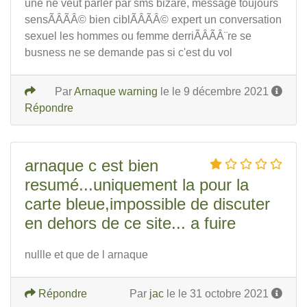
une ne veut parler par sms bizare, message toujours
sensÃÂÃÂ© bien ciblÃÂÃÂ© expert un conversation
sexuel les hommes ou femme derriÃÂÃÂ¨re se
busness ne se demande pas si c'est du vol
Par
Arnaque warning
le le 9 décembre 2021
Répondre
arnaque c est bien
resumé...uniquement la pour la
carte bleue,impossible de discuter
en dehors de ce site... a fuire
nullle et que de l arnaque
Répondre
Par
jac
le le 31 octobre 2021