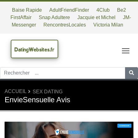
Baise Rapide
AdultFriendFinder
4Club
Be2
FirstAffair
Snap Adultere
Jacquie et Michel
JM-
Messenger
RencontresLocales
Victoria Milan
DatingWebsites.fr
Tog
ACCUEIL
SEX DATING
EnvieSensuelle Avis