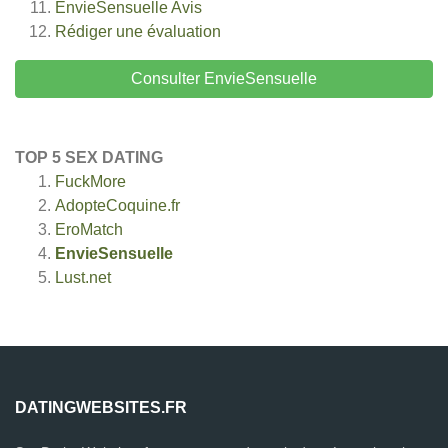
EnvieSensuelle
Avis
Rédiger une évaluation
Consulter EnvieSensuelle
TOP 5 SEX DATING
FuckMore
AdopteCoquine.fr
EroMatch
EnvieSensuelle
Lust.net
DATINGWEBSITES.FR