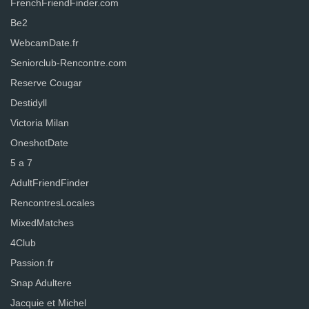
FrenchFriendFinder.com
Be2
WebcamDate.fr
Seniorclub-Rencontre.com
Reserve Cougar
Destidyll
Victoria Milan
OneshotDate
5 a 7
AdultFriendFinder
RencontresLocales
MixedMatches
4Club
Passion.fr
Snap Adultere
Jacquie et Michel