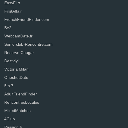
EasyFlirt
FirstAffair
FrenchFriendFinder.com
Be2
WebcamDate.fr
Seniorclub-Rencontre.com
Reserve Cougar
Destidyll
Victoria Milan
OneshotDate
5 a 7
AdultFriendFinder
RencontresLocales
MixedMatches
4Club
Passion.fr