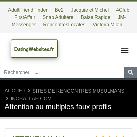
AdultFriendFinder
Be2
Jacquie et Michel
4Club
FirstAffair
Snap Adultere
Baise Rapide
JM-
Messenger
RencontresLocales
Victoria Milan
DatingWebsites.fr
Tog
ACCUEIL
SITES DE RENCONTRES MUSULMANS
INCHALLAH.COM
Attention au multiples faux profils