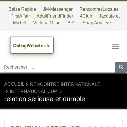
Baise Rapide
JM-Messenger
RencontresLocales
FirstAffair
AdultFriendFinder
4Club
Jacquie et
Michel
Victoria Milan
Be2
Snap Adultere
DatingWebsites.fr
Tog
ACCUEIL
RENCONTRE INTERNATIONALE
INTERNATIONAL CUPID
relation serieuse et durable