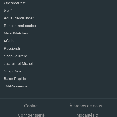
OneshotDate
5 a 7
AdultFriendFinder
RencontresLocales
MixedMatches
4Club
Passion.fr
Snap Adultere
Jacquie et Michel
Snap Date
Baise Rapide
JM-Messenger
Contact
À propos de nous
Confidentialité
Modalités &