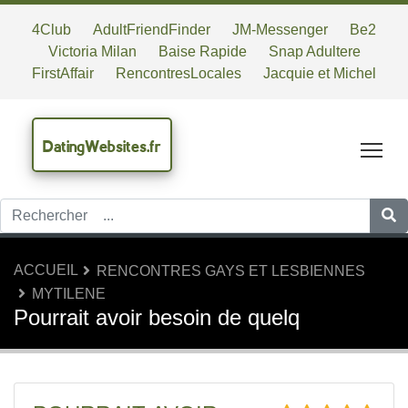
4Club
AdultFriendFinder
JM-Messenger
Be2
Victoria Milan
Baise Rapide
Snap Adultere
FirstAffair
RencontresLocales
Jacquie et Michel
DatingWebsites.fr
Tog
ACCUEIL
RENCONTRES GAYS ET LESBIENNES
MYTILENE
Pourrait avoir besoin de quelq