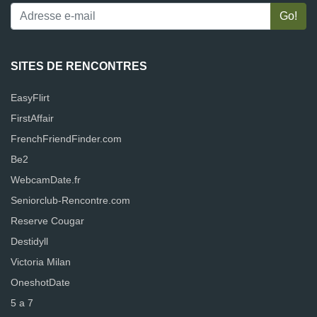
SITES DE RENCONTRES
EasyFlirt
FirstAffair
FrenchFriendFinder.com
Be2
WebcamDate.fr
Seniorclub-Rencontre.com
Reserve Cougar
Destidyll
Victoria Milan
OneshotDate
5 a 7