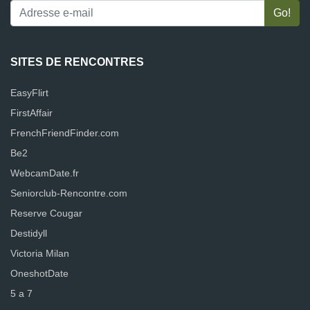
SITES DE RENCONTRES
EasyFlirt
FirstAffair
FrenchFriendFinder.com
Be2
WebcamDate.fr
Seniorclub-Rencontre.com
Reserve Cougar
Destidyll
Victoria Milan
OneshotDate
5 a 7