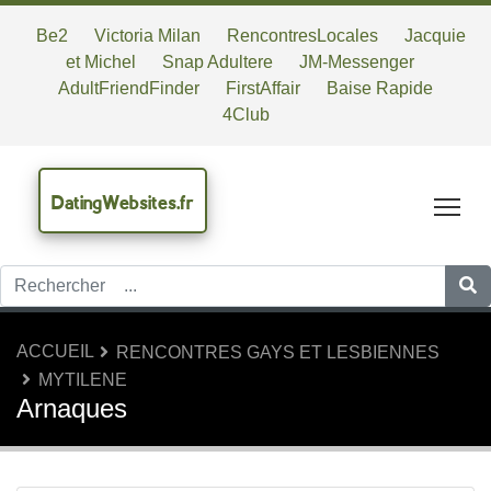
Be2
Victoria Milan
RencontresLocales
Jacquie
et Michel
Snap Adultere
JM-Messenger
AdultFriendFinder
FirstAffair
Baise Rapide
4Club
DatingWebsites.fr
Tog
ACCUEIL
RENCONTRES GAYS ET LESBIENNES
MYTILENE
Arnaques