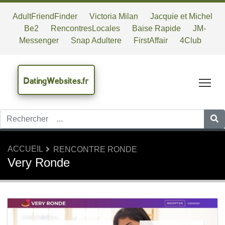
AdultFriendFinder
Victoria Milan
Jacquie et Michel
Be2
RencontresLocales
Baise Rapide
JM-
Messenger
Snap Adultere
FirstAffair
4Club
DatingWebsites.fr
Tog
ACCUEIL
RENCONTRE RONDE
Very Ronde