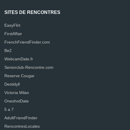
SITES DE RENCONTRES
EasyFlirt
FirstAffair
FrenchFriendFinder.com
Be2
WebcamDate.fr
Seniorclub-Rencontre.com
Reserve Cougar
Destidyll
Victoria Milan
OneshotDate
5 a 7
AdultFriendFinder
RencontresLocales