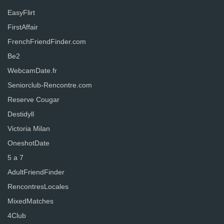
EasyFlirt
FirstAffair
FrenchFriendFinder.com
Be2
WebcamDate.fr
Seniorclub-Rencontre.com
Reserve Cougar
Destidyll
Victoria Milan
OneshotDate
5 a 7
AdultFriendFinder
RencontresLocales
MixedMatches
4Club