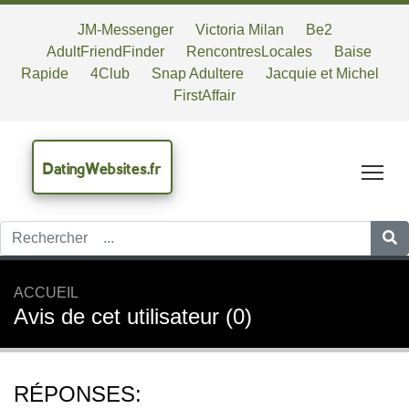
JM-Messenger
Victoria Milan
Be2
AdultFriendFinder
RencontresLocales
Baise
Rapide
4Club
Snap Adultere
Jacquie et Michel
FirstAffair
DatingWebsites.fr
Tog
ACCUEIL
Avis de cet utilisateur (0)
RÉPONSES: