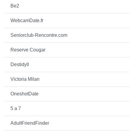
Be2
WebcamDate.fr
Seniorclub-Rencontre.com
Reserve Cougar
Destidyll
Victoria Milan
OneshotDate
5 a 7
AdultFriendFinder