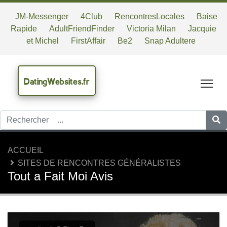
JM-Messenger
4Club
RencontresLocales
Baise
Rapide
AdultFriendFinder
Victoria Milan
Jacquie
et Michel
FirstAffair
Be2
Snap Adultere
DatingWebsites.fr
Tog
ACCUEIL
SITES DE RENCONTRES GÉNÉRALISTES
Tout a Fait Moi Avis