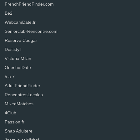
FrenchFriendFinder.com
Be2
WebcamDate.fr
Seniorclub-Rencontre.com
Reserve Cougar
Destidyll
Victoria Milan
OneshotDate
5 a 7
AdultFriendFinder
RencontresLocales
MixedMatches
4Club
Passion.fr
Snap Adultere