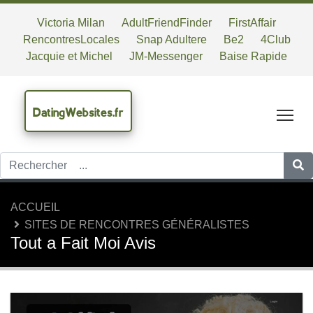
Victoria Milan
AdultFriendFinder
FirstAffair
RencontresLocales
Snap Adultere
Be2
4Club
Jacquie et Michel
JM-Messenger
Baise Rapide
DatingWebsites.fr
Tog
ACCUEIL
SITES DE RENCONTRES GÉNÉRALISTES
Tout a Fait Moi Avis