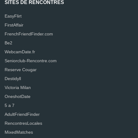
SITES DE RENCONTRES
EasyFlirt
FirstAffair
FrenchFriendFinder.com
Be2
WebcamDate.fr
Seniorclub-Rencontre.com
Reserve Cougar
Destidyll
Victoria Milan
OneshotDate
5 a 7
AdultFriendFinder
RencontresLocales
MixedMatches