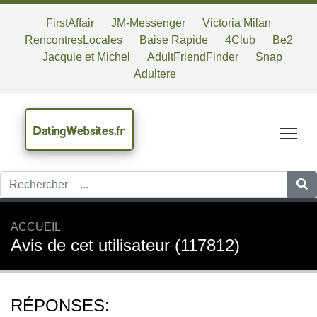
FirstAffair
JM-Messenger
Victoria Milan
RencontresLocales
Baise Rapide
4Club
Be2
Jacquie et Michel
AdultFriendFinder
Snap
Adultere
DatingWebsites.fr
Tog
ACCUEIL
Avis de cet utilisateur (117812)
RÉPONSES: