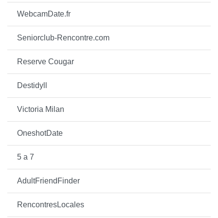
WebcamDate.fr
Seniorclub-Rencontre.com
Reserve Cougar
Destidyll
Victoria Milan
OneshotDate
5 a 7
AdultFriendFinder
RencontresLocales