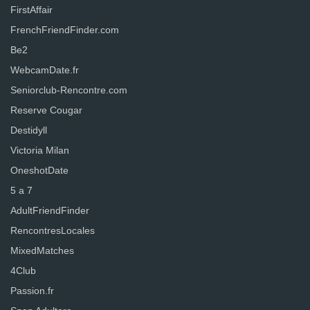
FirstAffair
FrenchFriendFinder.com
Be2
WebcamDate.fr
Seniorclub-Rencontre.com
Reserve Cougar
Destidyll
Victoria Milan
OneshotDate
5 a 7
AdultFriendFinder
RencontresLocales
MixedMatches
4Club
Passion.fr