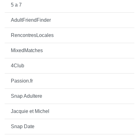
5 a 7
AdultFriendFinder
RencontresLocales
MixedMatches
4Club
Passion.fr
Snap Adultere
Jacquie et Michel
Snap Date