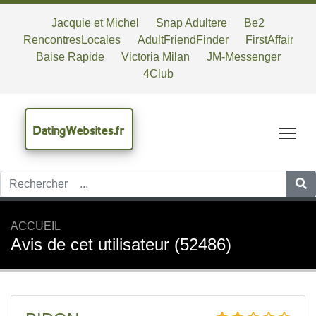
Jacquie et Michel
Snap Adultere
Be2
RencontresLocales
AdultFriendFinder
FirstAffair
Baise Rapide
Victoria Milan
JM-Messenger
4Club
DatingWebsites.fr
Tog
ACCUEIL
Avis de cet utilisateur (52486)