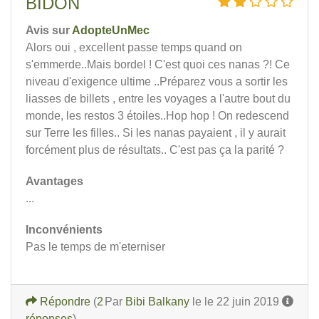
BIDON
Avis sur
AdopteUnMec
Alors oui , excellent passe temps quand on
s'emmerde..Mais bordel ! C'est quoi ces nanas ?! Ce
niveau d'exigence ultime ..Préparez vous a sortir les
liasses de billets , entre les voyages a l'autre bout du
monde, les restos 3 étoiles..Hop hop ! On redescend
sur Terre les filles.. Si les nanas payaient , il y aurait
forcément plus de résultats.. C'est pas ça la parité ?
Avantages
...
Inconvénients
Pas le temps de m'eterniser
Répondre
(
2
Par
Bibi Balkany
le le 22 juin 2019
réponses
)