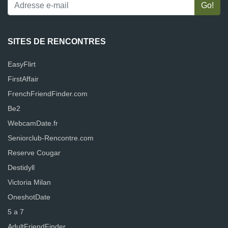
SITES DE RENCONTRES
EasyFlirt
FirstAffair
FrenchFriendFinder.com
Be2
WebcamDate.fr
Seniorclub-Rencontre.com
Reserve Cougar
Destidyll
Victoria Milan
OneshotDate
5 a 7
AdultFriendFinder